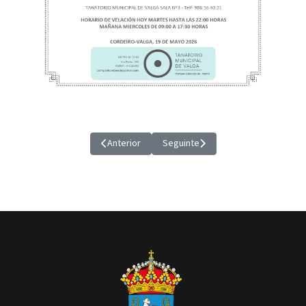
Anterior
Seguinte
Artigo anterior: MANUELA COIRA CONDE, VECIÑA D
Artigo seguinte: ALUMNOS DO IE