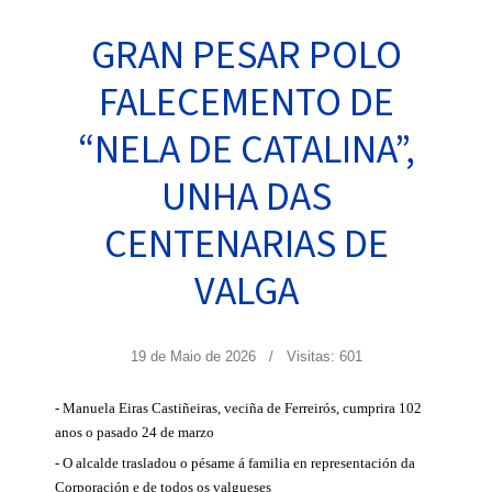
GRAN PESAR POLO
FALECEMENTO DE
“NELA DE CATALINA”,
UNHA DAS
CENTENARIAS DE
VALGA
19 de Maio de 2026
Visitas: 601
- Manuela Eiras Castiñeiras, veciña de Ferreirós, cumprira 102
anos o pasado 24 de marzo
- O alcalde trasladou o pésame á familia en representación da
Corporación e de todos os valgueses