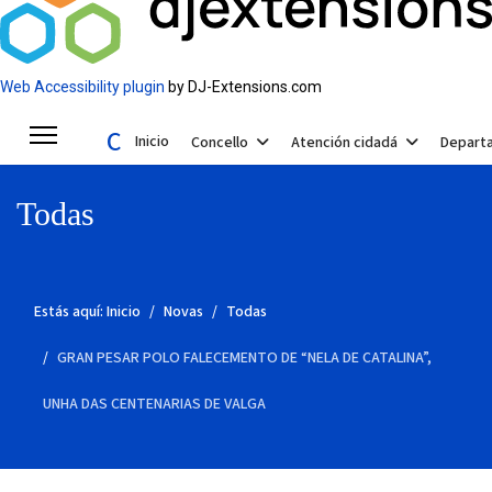
Web Accessibility plugin
by DJ-Extensions.com
Concello de Valga
Inicio
Concello
Atención cidadá
Depart
Todas
Estás aquí:
Inicio
Novas
Todas
GRAN PESAR POLO FALECEMENTO DE “NELA DE CATALINA”,
UNHA DAS CENTENARIAS DE VALGA