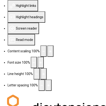
Highlight links
Highlight headings
Screen reader
Read mode
Content scaling
100
%
Font size
100
%
Line height
100
%
Letter spacing
100
%