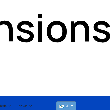
GL
lería
Novas
Seleccioni el seu idioma