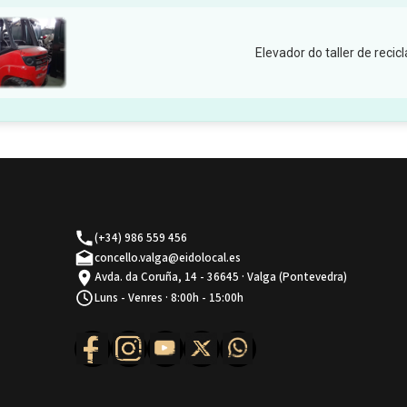
Elevador do taller de recic
(+34) 986 559 456
concello.valga@eidolocal.es
Avda. da Coruña, 14 - 36645 · Valga (Pontevedra)
Luns - Venres · 8:00h - 15:00h