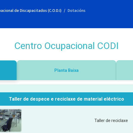
cional de Discapacitados (C.O.D.I)
Dotacións
Centro Ocupacional CODI
Planta Baixa
Taller de despece e reciclaxe de material eléctrico
Taller de reciclaxe