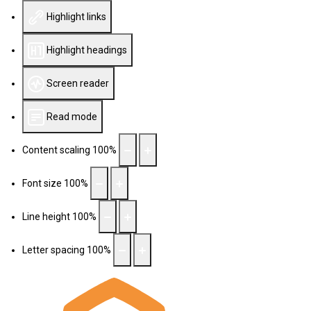
Highlight links
Highlight headings
Screen reader
Read mode
Content scaling
100
%
Font size
100
%
Line height
100
%
Letter spacing
100
%