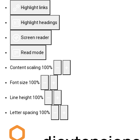
Highlight links
Highlight headings
Screen reader
Read mode
Content scaling
100
%
Font size
100
%
Line height
100
%
Letter spacing
100
%