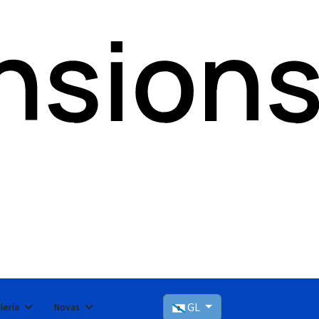
GL
lería
Novas
Seleccioni el seu idioma