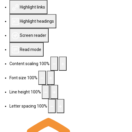
Highlight links
Highlight headings
Screen reader
Read mode
Content scaling
100
%
Font size
100
%
Line height
100
%
Letter spacing
100
%