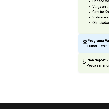
Coñece Val
Valga en bi
Circuíto Ka
Slalom en
Olimpíadas
Programa Val
⚽
Fútbol · Tenis 
Plan deporti
♿
Pesca sen mor