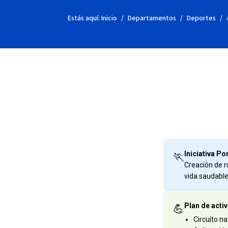
Estás aquí:
Inicio
Departamentos
Deportes
Iniciativa P
🏃
Creación de r
vida saudable
Plan de acti
💪
Circuíto n