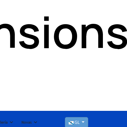
GL
lería
Novas
Seleccioni el seu idioma