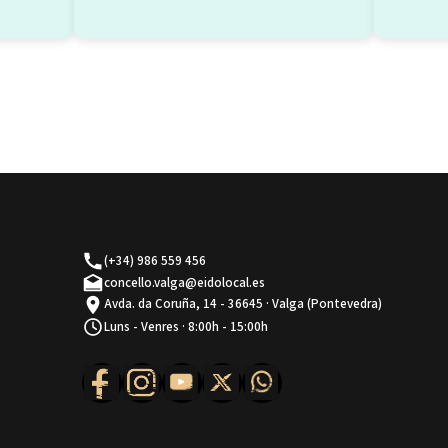
(+34) 986 559 456
concello.valga@eidolocal.es
Avda. da Coruña, 14 - 36645 · Valga (Pontevedra)
Luns - Venres · 8:00h - 15:00h