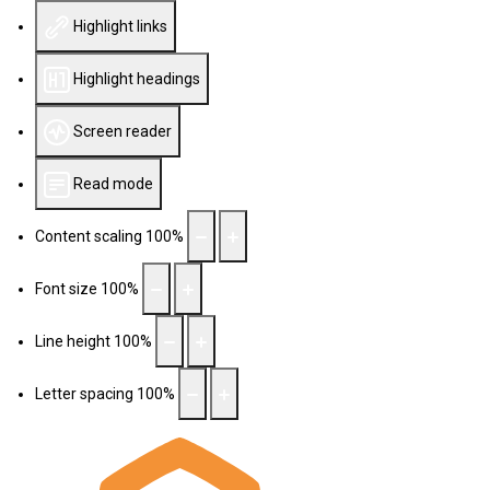
Highlight links
Highlight headings
Screen reader
Read mode
Content scaling
100
%
Font size
100
%
Line height
100
%
Letter spacing
100
%