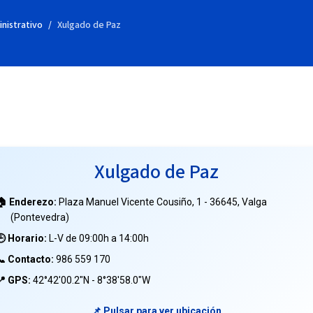
inistrativo
Xulgado de Paz
Xulgado de Paz
🏠 Enderezo:
Plaza Manuel Vicente Cousiño, 1 - 36645, Valga
(Pontevedra)
🕒 Horario:
L-V de 09:00h a 14:00h
📞 Contacto:
986 559 170
📍 GPS:
42°42'00.2"N - 8°38'58.0"W
📌 Pulsar para ver ubicación