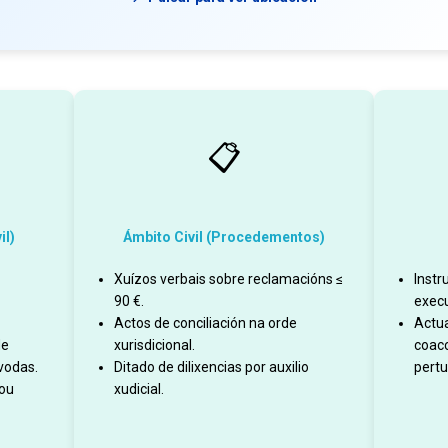
📋
il)
Ámbito Civil (Procedementos)
Xuízos verbais sobre reclamacións ≤
Instr
90 €.
execu
Actos de conciliación na orde
Actu
de
xurisdicional.
coacc
vodas.
Ditado de dilixencias por auxilio
pertu
 ou
xudicial.