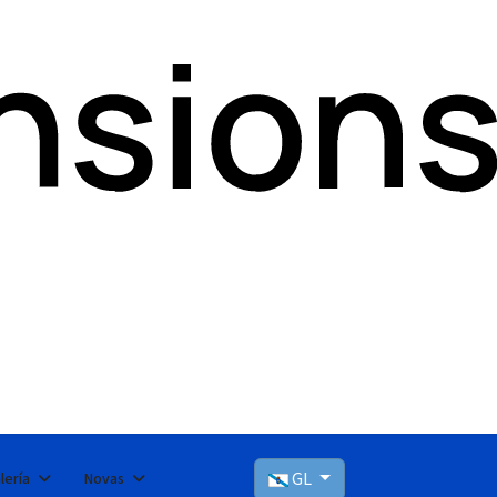
GL
lería
Novas
Seleccioni el seu idioma