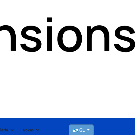
GL
lería
Novas
Seleccioni el seu idioma