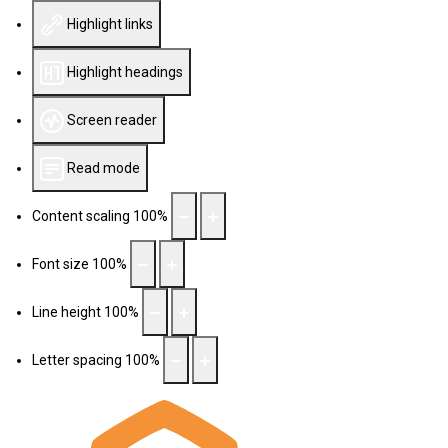
Highlight links
Highlight headings
Screen reader
Read mode
Content scaling
100
%
Font size
100
%
Line height
100
%
Letter spacing
100
%