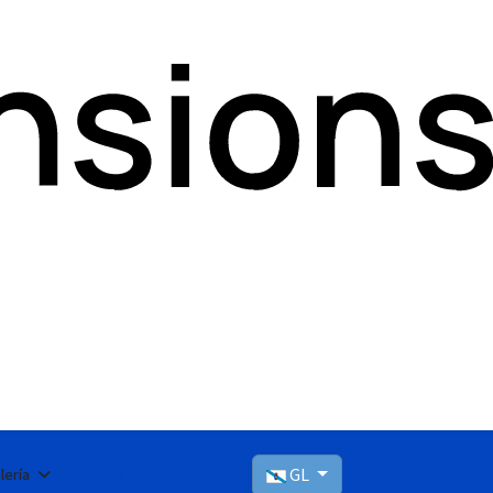
GL
lería
Novas
Seleccioni el seu idioma