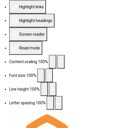
Highlight links
Highlight headings
Screen reader
Read mode
Content scaling
100
%
Font size
100
%
Line height
100
%
Letter spacing
100
%