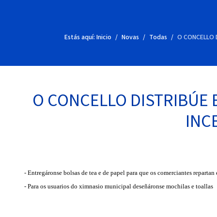
Estás aquí:
Inicio
Novas
Todas
O CONCELLO 
O CONCELLO DISTRIBÚE 
INC
- Entregáronse bolsas de tea e de papel para que os comerciantes repartan e
- Para os usuarios do ximnasio municipal deseñáronse mochilas e toallas