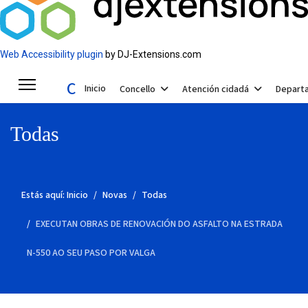
Web Accessibility plugin
by DJ-Extensions.com
Concello de Valga
Inicio
Concello
Atención cidadá
Depart
Todas
Estás aquí:
Inicio
Novas
Todas
EXECUTAN OBRAS DE RENOVACIÓN DO ASFALTO NA ESTRADA
N-550 AO SEU PASO POR VALGA