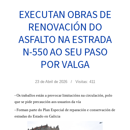
EXECUTAN OBRAS DE
RENOVACIÓN DO
ASFALTO NA ESTRADA
N-550 AO SEU PASO
POR VALGA
23 de Abril de 2026
Visitas: 411
- Os traballos están a provocar limitacións na circulación, polo
que se pide precaución aos usuarios da vía
- Forman parte do Plan Especial de reparación e conservación de
estradas do Estado en Galicia