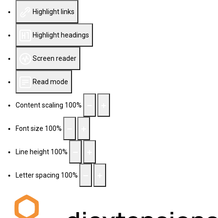
Highlight links
Highlight headings
Screen reader
Read mode
Content scaling
100
%
Font size
100
%
Line height
100
%
Letter spacing
100
%