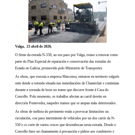
Valga, 23 abril de 2026.
O firme da estrada N-550, ao seu paso por Valga, estase a renovar como
parte do Plan Especial de reparación e conservación das estradas do
Estado en Galicia, promovido polo Ministerio de Transportes.
As obras, que executa a empresa Marconsa, entraron en territorio valgués
onte dende a rotonda situada nas inmediacións de Chanteclair e continúan
durante a xornada de hoxe no tramo que discorre fronte á Casa do
Concello. Polo momento, os traballos afectan ao carril dereito en
dirección Pontevedra, naqueles tramos que se atopan máis deteriorados.
As obras de mellora do pavimento están a provocar limitacións na
circulación, con paso intermitente de vehículos por un dos carrís da N-
550 e co corte de varios cruces que desembocan nesta estrada. Dende o
Concello faise un chamamento á precaución e pídese aos condutores e