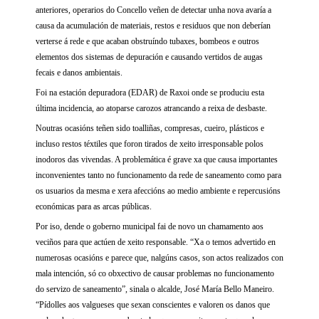
anteriores, operarios do Concello veñen de detectar unha nova avaría a
causa da acumulación de materiais, restos e residuos que non deberían
verterse á rede e que acaban obstruíndo tubaxes, bombeos e outros
elementos dos sistemas de depuración e causando vertidos de augas
fecais e danos ambientais.
Foi na estación depuradora (EDAR) de Raxoi onde se produciu esta
última incidencia, ao atoparse carozos atrancando a reixa de desbaste.
Noutras ocasións teñen sido toalliñas, compresas, cueiro, plásticos e
incluso restos téxtiles que foron tirados de xeito irresponsable polos
inodoros das vivendas. A problemática é grave xa que causa importantes
inconvenientes tanto no funcionamento da rede de saneamento como para
os usuarios da mesma e xera afeccións ao medio ambiente e repercusións
económicas para as arcas públicas.
Por iso, dende o goberno municipal fai de novo un chamamento aos
veciños para que actúen de xeito responsable. “Xa o temos advertido en
numerosas ocasións e parece que, nalgúns casos, son actos realizados con
mala intención, só co obxectivo de causar problemas no funcionamento
do servizo de saneamento”, sinala o alcalde, José María Bello Maneiro.
“Pídolles aos valgueses que sexan conscientes e valoren os danos que