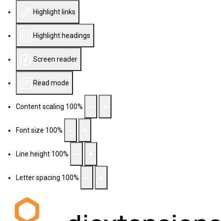
Highlight links
Highlight headings
Screen reader
Read mode
Content scaling
100
%
Font size
100
%
Line height
100
%
Letter spacing
100
%