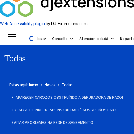
Web Accessibility plugin
by DJ-Extensions.com
Concello de Valga
Inicio
Concello
Atención cidadá
Depart
Todas
Estás aquí:
Inicio
Novas
Todas
APARECEN CAROZOS OBSTRUÍNDO A DEPURADORA DE RAXOI
E O ALCALDE PIDE “RESPONSABILIDADE” AOS VECIÑOS PARA
EVITAR PROBLEMAS NA REDE DE SANEAMENTO