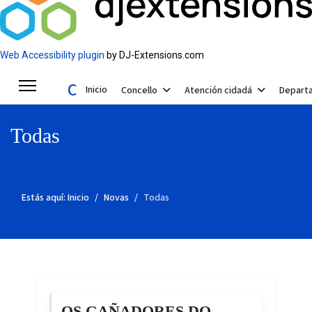
Web Accessibility plugin
by DJ-Extensions.com
Concello de Valga
Inicio
Concello
Atención cidadá
Depart
Todas
Estás aquí:
Inicio
Novas
Todas
OS GAÑADORES DO