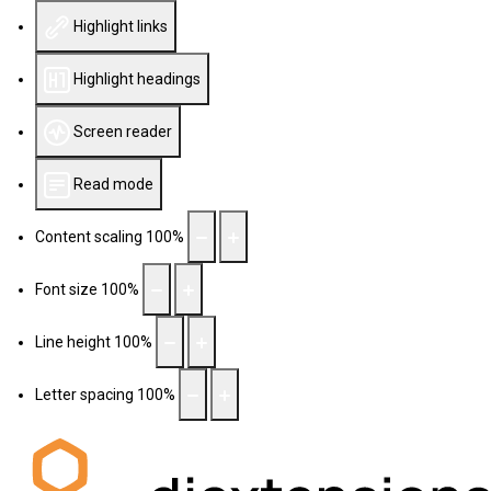
Highlight links
Highlight headings
Screen reader
Read mode
Content scaling
100
%
Font size
100
%
Line height
100
%
Letter spacing
100
%