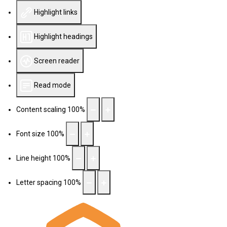
Highlight links
Highlight headings
Screen reader
Read mode
Content scaling
100
%
Font size
100
%
Line height
100
%
Letter spacing
100
%