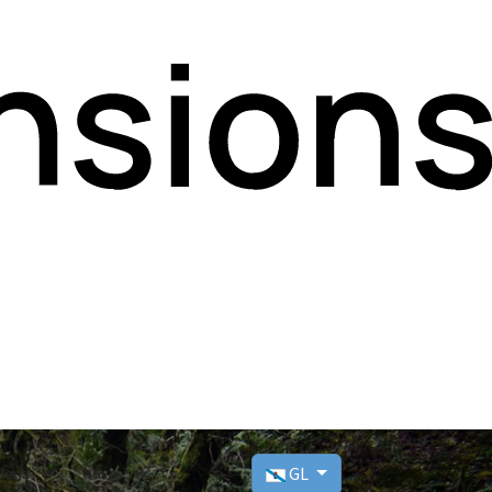
GL
lería
Novas
Seleccioni el seu idioma